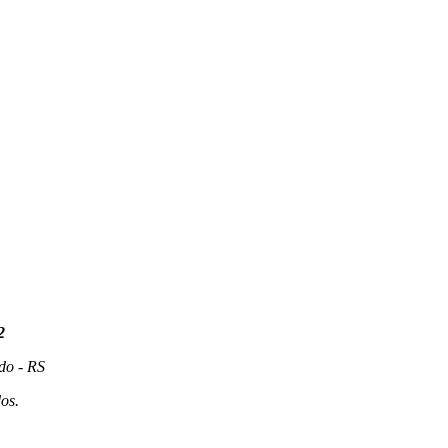
2
do - RS
os.