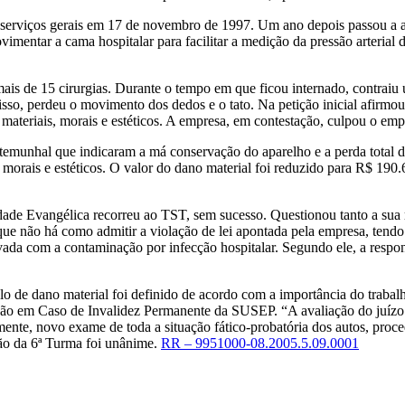
e serviços gerais em 17 de novembro de 1997. Um ano depois passou a a
imentar a cama hospitalar para facilitar a medição da pressão arteria
ais de 15 cirurgias. Durante o tempo em que ficou internado, contraiu 
isso, perdeu o movimento dos dedos e o tato. Na petição inicial afirm
materiais, morais e estéticos. A empresa, em contestação, culpou o e
estemunhal que indicaram a má conservação do aparelho e a perda total
orais e estéticos. O valor do dano material foi reduzido para R$ 190.
dade Evangélica recorreu ao TST, sem sucesso. Questionou tanto a sua 
ue não há como admitir a violação de lei apontada pela empresa, tendo
vada com a contaminação por infecção hospitalar. Segundo ele, a respons
lo de dano material foi definido de acordo com a importância do trabalh
ção em Caso de Invalidez Permanente da SUSEP. “A avaliação do juízo a
riamente, novo exame de toda a situação fático-probatória dos autos, pr
são da 6ª Turma foi unânime.
RR – 9951000-08.2005.5.09.0001