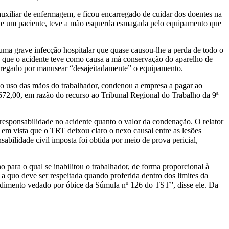
uxiliar de enfermagem, e ficou encarregado de cuidar dos doentes na
l de um paciente, teve a mão esquerda esmagada pelo equipamento que
uma grave infecção hospitalar que quase causou-lhe a perda de todo o
ou que o acidente teve como causa a má conservação do aparelho de
mpregado por manusear “desajeitadamente” o equipamento.
 do uso das mãos do trabalhador, condenou a empresa a pagar ao
672,00, em razão do recurso ao Tribunal Regional do Trabalho da 9ª
responsabilidade no acidente quanto o valor da condenação. O relator
 em vista que o TRT deixou claro o nexo causal entre as lesões
abilidade civil imposta foi obtida por meio de prova pericial,
o para o qual se inabilitou o trabalhador, de forma proporcional à
 quo deve ser respeitada quando proferida dentro dos limites da
ocedimento vedado por óbice da Súmula nº 126 do TST”, disse ele. Da