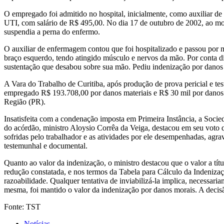
O empregado foi admitido no hospital, inicialmente, como auxiliar d
UTI, com salário de R$ 495,00. No dia 17 de outubro de 2002, ao mov
suspendia a perna do enfermo.
O auxiliar de enfermagem contou que foi hospitalizado e passou por m
braço esquerdo, tendo atingido músculo e nervos da mão. Por conta d
sustentação que desabou sobre sua mão. Pediu indenização por danos 
A Vara do Trabalho de Curitiba, após produção de prova pericial e t
empregado R$ 193.708,00 por danos materiais e R$ 30 mil por danos m
Região (PR).
Insatisfeita com a condenação imposta em Primeira Instância, a Socie
do acórdão, ministro Aloysio Corrêa da Veiga, destacou em seu voto q
sofridas pelo trabalhador e as atividades por ele desempenhadas, agra
testemunhal e documental.
Quanto ao valor da indenização, o ministro destacou que o valor a títu
redução constatada, e nos termos da Tabela para Cálculo da Indeniza
razoabilidade. Qualquer tentativa de inviabilizá-la implica, necessa
mesma, foi mantido o valor da indenização por danos morais. A deci
Fonte: TST
Notícias