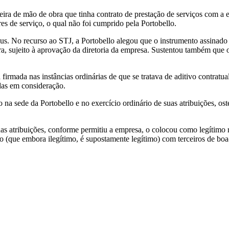
ira de mão de obra que tinha contrato de prestação de serviços com a
ores de serviço, o qual não foi cumprido pela Portobello.
us. No recurso ao STJ, a Portobello alegou que o instrumento assinado 
ira, sujeito à aprovação da diretoria da empresa. Sustentou também que
 firmada nas instâncias ordinárias de que se tratava de aditivo contratu
adas em consideração.
na sede da Portobello e no exercício ordinário de suas atribuições, os
as atribuições, conforme permitiu a empresa, o colocou como legítimo re
ivo (que embora ilegítimo, é supostamente legítimo) com terceiros de b