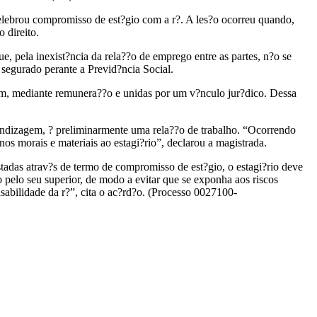
celebrou compromisso de est?gio com a r?. A les?o ocorreu quando,
 direito.
, pela inexist?ncia da rela??o de emprego entre as partes, n?o se
 segurado perante a Previd?ncia Social.
em, mediante remunera??o e unidas por um v?nculo jur?dico. Dessa
ndizagem, ? preliminarmente uma rela??o de trabalho. “Ocorrendo
os morais e materiais ao estagi?rio”, declarou a magistrada.
adas atrav?s de termo de compromisso de est?gio, o estagi?rio deve
 pelo seu superior, de modo a evitar que se exponha aos riscos
nsabilidade da r?”, cita o ac?rd?o. (Processo 0027100-