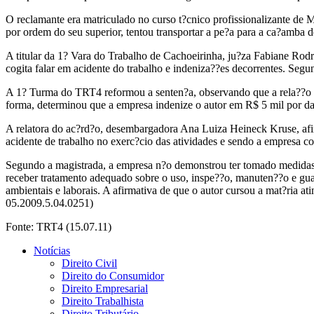
O reclamante era matriculado no curso t?cnico profissionalizante de
por ordem do seu superior, tentou transportar a pe?a para a ca?amba d
A titular da 1? Vara do Trabalho de Cachoeirinha, ju?za Fabiane Rodri
cogita falar em acidente do trabalho e indeniza??es decorrentes. Segu
A 1? Turma do TRT4 reformou a senten?a, observando que a rela??o d
forma, determinou que a empresa indenize o autor em R$ 5 mil por da
A relatora do ac?rd?o, desembargadora Ana Luiza Heineck Kruse, afi
acidente de trabalho no exerc?cio das atividades e sendo a empresa co
Segundo a magistrada, a empresa n?o demonstrou ter tomado medidas c
receber tratamento adequado sobre o uso, inspe??o, manuten??o e guar
ambientais e laborais. A afirmativa de que o autor cursou a mat?ria at
05.2009.5.04.0251)
Fonte: TRT4 (15.07.11)
Notícias
Direito Civil
Direito do Consumidor
Direito Empresarial
Direito Trabalhista
Direito Tributário