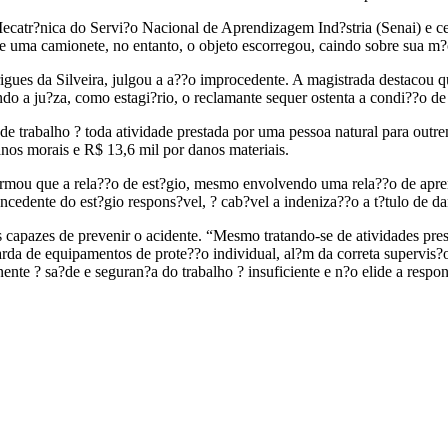
 Mecatr?nica do Servi?o Nacional de Aprendizagem Ind?stria (Senai) e 
e uma camionete, no entanto, o objeto escorregou, caindo sobre sua m?o
gues da Silveira, julgou a a??o improcedente. A magistrada destacou que
ndo a ju?za, como estagi?rio, o reclamante sequer ostenta a condi??o de
e trabalho ? toda atividade prestada por uma pessoa natural para outr
nos morais e R$ 13,6 mil por danos materiais.
rmou que a rela??o de est?gio, mesmo envolvendo uma rela??o de apre
ncedente do est?gio respons?vel, ? cab?vel a indeniza??o a t?tulo de dan
apazes de prevenir o acidente. “Mesmo tratando-se de atividades prest
da de equipamentos de prote??o individual, al?m da correta supervis?o
inente ? sa?de e seguran?a do trabalho ? insuficiente e n?o elide a respo