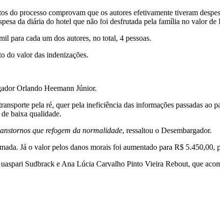
os do processo comprovam que os autores efetivamente tiveram despesa
esa da diária do hotel que não foi desfrutada pela família no valor de
il para cada um dos autores, no total, 4 pessoas.
o do valor das indenizações.
rgador Orlando Heemann Júnior.
ansporte pela ré, quer pela ineficiência das informações passadas ao p
 de baixa qualidade.
transtornos que refogem da normalidade
, ressaltou o Desembargador.
rmada. Já o valor pelos danos morais foi aumentado para R$ 5.450,00, 
aspari Sudbrack e Ana Lúcia Carvalho Pinto Vieira Rebout, que acom