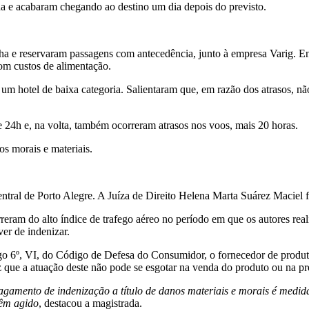
a e acabaram chegando ao destino um dia depois do previsto.
a e reservaram passagens com antecedência, junto à empresa Varig. En
com custos de alimentação.
hotel de baixa categoria. Salientaram que, em razão dos atrasos, não 
4h e, na volta, também ocorreram atrasos nos voos, mais 20 horas.
s morais e materiais.
ntral de Porto Alegre. A Juíza de Direito Helena Marta Suárez Maciel f
eram do alto índice de trafego aéreo no período em que os autores rea
er de indenizar.
igo 6º, VI, do Código de Defesa do Consumidor, o fornecedor de produt
z que a atuação deste não pode se esgotar na venda do produto ou na pr
agamento de indenização a título de danos materiais e morais é medida
têm agido
, destacou a magistrada.