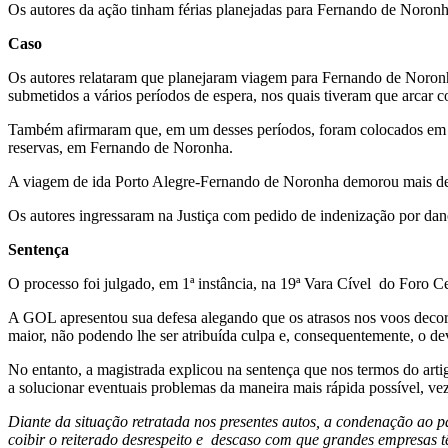
Os autores da ação tinham férias planejadas para Fernando de Noronh
Caso
Os autores relataram que planejaram viagem para Fernando de Noronh
submetidos a vários períodos de espera, nos quais tiveram que arcar 
Também afirmaram que, em um desses períodos, foram colocados em um 
reservas, em Fernando de Noronha.
A viagem de ida Porto Alegre-Fernando de Noronha demorou mais de 2
Os autores ingressaram na Justiça com pedido de indenização por dano
Sentença
O processo foi julgado, em 1ª instância, na 19ª Vara Cível do Foro Ce
A GOL apresentou sua defesa alegando que os atrasos nos voos decorr
maior, não podendo lhe ser atribuída culpa e, consequentemente, o dev
No entanto, a magistrada explicou na sentença que nos termos do art
a solucionar eventuais problemas da maneira mais rápida possível, ve
Diante da situação retratada nos presentes autos, a condenação ao p
coibir o reiterado desrespeito e descaso com que grandes empresas 