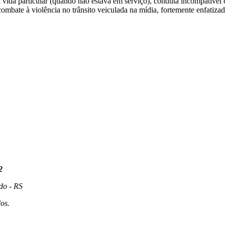
a vida particular (quando não estava em serviço), conduta incompatível
ombate à violência no trânsito veiculada na mídia, fortemente enfatiza
2
do - RS
os.