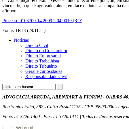
da Constituição Federal. “Nesse sentido, o recorrente praticou, em su
vinculado, o que é agravado, ainda, em face da intensa campanha de c
afirmou.
Processo 0103700-14.2009.5.04.0010 (RO)
Fonte: TRT4 (29.11.11)
Notícias
Direito Civil
Direito do Consumidor
Direito Empresarial
Direito Trabalhista
Direito Tributário
Geral e curiosidades
Responsabilidade Civil
ADVOCACIA ARRUDA, ARENHART & FIORINI - OAB/RS 40
Rua Santos Filho, 382 - Caixa Postal 1135 - CEP 95900-000 - Lajea
Fone: 51 3726.1400 - Fax: 51 3726.1414 | Todos os direitos reservad