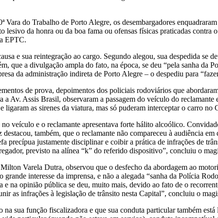
10ª Vara do Trabalho de Porto Alegre, os desembargadores enquadraram
 lesivo da honra ou da boa fama ou ofensas físicas praticadas contra o
 da EPTC.
causa e sua reintegração ao cargo. Segundo alegou, sua despedida se d
m, que a divulgação ampla do fato, na época, se deu “pela sanha da Pol
resa da administração indireta de Porto Alegre – o despediu para “faze
lementos de prova, depoimentos dos policiais rodoviários que abordaram
ara a Av. Assis Brasil, observaram a passagem do veículo do reclamant
e ligaram as sirenes da viatura, mas só puderam interceptar o carro no 
 veículo e o reclamante apresentava forte hálito alcoólico. Convidado a
 juiz destacou, também, que o reclamante não compareceu à audiência em 
fa precípua justamente disciplinar e coibir a prática de infrações de trâ
gador, previsto na alínea “k” do referido dispositivo”, concluiu o magi
r Milton Varela Dutra, observou que o desfecho da abordagem ao motori
 do grande interesse da imprensa, e não a alegada “sanha da Polícia Rod
 e na opinião pública se deu, muito mais, devido ao fato de o recorren
unir as infrações à legislação de trânsito nesta Capital”, concluiu o magi
do na sua função fiscalizadora e que sua conduta particular também está 