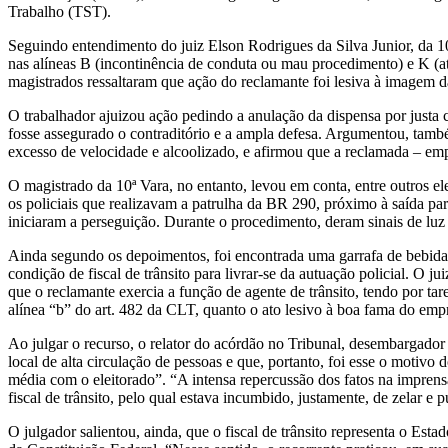
Trabalho (TST).
Seguindo entendimento do juiz Elson Rodrigues da Silva Junior, da 
nas alíneas B (incontinência de conduta ou mau procedimento) e K (ato
magistrados ressaltaram que ação do reclamante foi lesiva à imagem
O trabalhador ajuizou ação pedindo a anulação da dispensa por justa 
fosse assegurado o contraditório e a ampla defesa. Argumentou, també
excesso de velocidade e alcoolizado, e afirmou que a reclamada – emp
O magistrado da 10ª Vara, no entanto, levou em conta, entre outros e
os policiais que realizavam a patrulha da BR 290, próximo à saída p
iniciaram a perseguição. Durante o procedimento, deram sinais de luz 
Ainda segundo os depoimentos, foi encontrada uma garrafa de bebida no
condição de fiscal de trânsito para livrar-se da autuação policial. O
que o reclamante exercia a função de agente de trânsito, tendo por tare
alínea “b” do art. 482 da CLT, quanto o ato lesivo à boa fama do empre
Ao julgar o recurso, o relator do acórdão no Tribunal, desembargado
local de alta circulação de pessoas e que, portanto, foi esse o motivo
média com o eleitorado”. “A intensa repercussão dos fatos na imprensa
fiscal de trânsito, pelo qual estava incumbido, justamente, de zelar e p
O julgador salientou, ainda, que o fiscal de trânsito representa o Esta