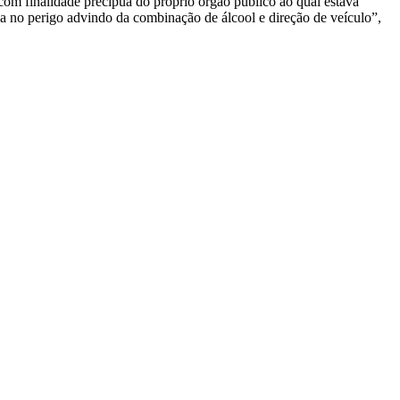
 com finalidade precípua do próprio órgão público ao qual estava
da no perigo advindo da combinação de álcool e direção de veículo”,