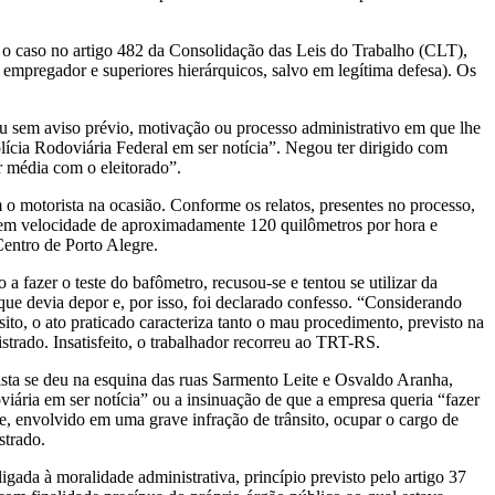
 o caso no artigo 482 da Consolidação das Leis do Trabalho (CLT),
 empregador e superiores hierárquicos, salvo em legítima defesa). Os
eu sem aviso prévio, motivação ou processo administrativo em que lhe
ícia Rodoviária Federal em ser notícia”. Negou ter dirigido com
r média com o eleitorado”.
 o motorista na ocasião. Conforme os relatos, presentes no processo,
e em velocidade de aproximadamente 120 quilômetros por hora e
Centro de Porto Alegre.
 fazer o teste do bafômetro, recusou-se e tentou se utilizar da
que devia depor e, por isso, foi declarado confesso. “Considerando
nsito, o ato praticado caracteriza tanto o mau procedimento, previsto na
strado. Insatisfeito, o trabalhador recorreu ao TRT-RS.
sta se deu na esquina das ruas Sarmento Leite e Osvaldo Aranha,
oviária em ser notícia” ou a insinuação de que a empresa queria “fazer
te, envolvido em uma grave infração de trânsito, ocupar o cargo de
strado.
ligada à moralidade administrativa, princípio previsto pelo artigo 37