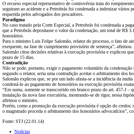
O recurso especial representativo de controvérsia trata do rompiment
seguiram ao acidente e a Petrobrás foi condenada a indenizar vários 
requerida pelos advogados dos pescadores.
Paradigma
No caso tratado pela Corte Especial, a Petrobrás foi condenada a pag
que a Petrobrás depositasse o valor da condenação, um total de R$ 3.
honorários.
Para o ministro Luis Felipe Salomão, relator do processo, o fato de a
exequente, na fase de cumprimento provisório de sentença”, afirmou.
Salomão citou decisões relativas à execução provisória e explicou q
prazo de 15 dias.
Contradição
Não se pode, portanto, exigir o pagamento voluntário da condenação na 
segundo o relator, seria uma contradição aceitar o arbitramento dos ho
Salomão explicou que, se por um lado afasta-se a incidência da multa 
condená-lo ao pagamento de honorários na execução provisória exat
“Em suma, somente se transcorrido em branco prazo do art. 457-J – q
instalação da nova fase executória, mostrando-se de rigor, nessa hipó
afirmou o ministro.
Porém, como a promoção da execução provisória é opção do credor, nã
o magistrado proceda o arbitramento dos honorários advocatícios”, co
Fonte: STJ (22.01.14)
Notícias