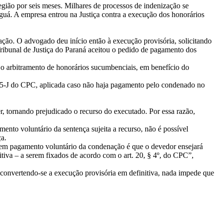
egião por seis meses. Milhares de processos de indenização se
guá. A empresa entrou na Justiça contra a execução dos honorários
ação. O advogado deu início então à execução provisória, solicitando
Tribunal de Justiça do Paraná aceitou o pedido de pagamento dos
do o arbitramento de honorários sucumbenciais, em benefício do
 475-J do CPC, aplicada caso não haja pagamento pelo condenado no
er, tornando prejudicado o recurso do executado. Por essa razão,
mento voluntário da sentença sujeita a recurso, não é possível
a.
 sem pagamento voluntário da condenação é que o devedor ensejará
itiva – a serem fixados de acordo com o art. 20, § 4º, do CPC”,
convertendo-se a execução provisória em definitiva, nada impede que