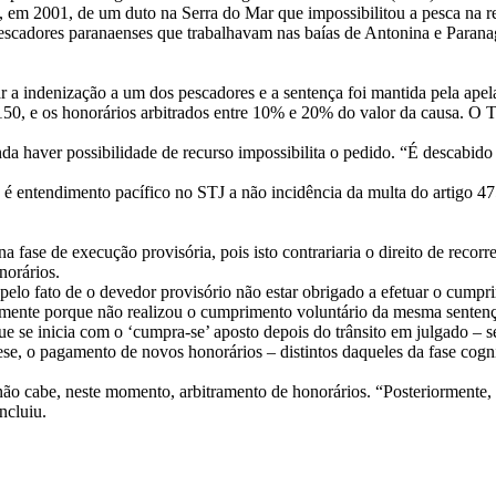
o, em 2001, de um duto na Serra do Mar que impossibilitou a pesca na r
pescadores paranaenses que trabalhavam nas baías de Antonina e Parana
ar a indenização a um dos pescadores e a sentença foi mantida pela apel
150, e os honorários arbitrados entre 10% e 20% do valor da causa. O 
inda haver possibilidade de recurso impossibilita o pedido. “É descabi
ue é entendimento pacífico no STJ a não incidência da multa do artigo
fase de execução provisória, pois isto contrariaria o direito de recorr
norários.
pelo fato de o devedor provisório não estar obrigado a efetuar o cumpri
amente porque não realizou o cumprimento voluntário da mesma sentenç
ue se inicia com o ‘cumpra-se’ aposto depois do trânsito em julgado –
tese, o pagamento de novos honorários – distintos daqueles da fase cogn
o cabe, neste momento, arbitramento de honorários. “Posteriormente, 
ncluiu.