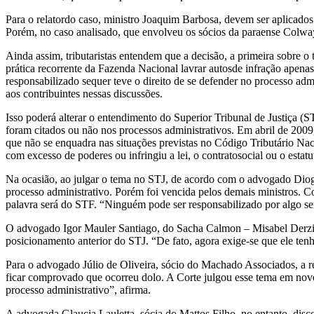
Para o relatordo caso, ministro Joaquim Barbosa, devem ser aplicados o
Porém, no caso analisado, que envolveu os sócios da paraense Colway 
Ainda assim, tributaristas entendem que a decisão, a primeira sobr
prática recorrente da Fazenda Nacional lavrar autosde infração apenas
responsabilizado sequer teve o direito de se defender no processo ad
aos contribuintes nessas discussões.
Isso poderá alterar o entendimento do Superior Tribunal de Justiça (S
foram citados ou não nos processos administrativos. Em abril de 2009
que não se enquadra nas situações previstas no Código Tributário Nac
com excesso de poderes ou infringiu a lei, o contratosocial ou o esta
Na ocasião, ao julgar o tema no STJ, de acordo com o advogado Diogo
processo administrativo. Porém foi vencida pelos demais ministros. Co
palavra será do STF. “Ninguém pode ser responsabilizado por algo sem
O advogado Igor Mauler Santiago, do Sacha Calmon – Misabel Derzi
posicionamento anterior do STJ. “De fato, agora exige-se que ele tenh
Para o advogado Júlio de Oliveira, sócio do Machado Associados, a r
ficar comprovado que ocorreu dolo. A Corte julgou esse tema em nove
processo administrativo”, afirma.
A advogada Glaucia Lauletta, sócia do Mattos Filho, no entanto, disc