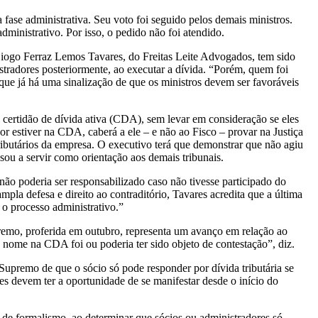
 fase administrativa. Seu voto foi seguido pelos demais ministros.
ministrativo. Por isso, o pedido não foi atendido.
Diogo Ferraz Lemos Tavares, do Freitas Leite Advogados, tem sido
istradores posteriormente, ao executar a dívida. “Porém, quem foi
que já há uma sinalização de que os ministros devem ser favoráveis
a certidão de dívida ativa (CDA), sem levar em consideração se eles
r estiver na CDA, caberá a ele – e não ao Fisco – provar na Justiça
ributários da empresa. O executivo terá que demonstrar que não agiu
sou a servir como orientação aos demais tribunais.
o poderia ser responsabilizado caso não tivesse participado do
pla defesa e direito ao contraditório, Tavares acredita que a última
 o processo administrativo.”
mo, proferida em outubro, representa um avanço em relação ao
u nome na CDA foi ou poderia ter sido objeto de contestação”, diz.
upremo de que o sócio só pode responder por dívida tributária se
s devem ter a oportunidade de se manifestar desde o início do
 de formalismo, ao determinar que sócios ou administradores só