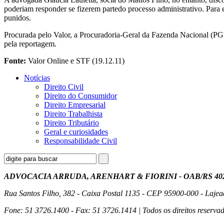
poderiam responder se fizerem partedo processo administrativo. Para 
punidos.
Procurada pelo Valor, a Procuradoria-Geral da Fazenda Nacional (PGF
pela reportagem.
Fonte:
Valor Online e STF (19.12.11)
Notícias
Direito Civil
Direito do Consumidor
Direito Empresarial
Direito Trabalhista
Direito Tributário
Geral e curiosidades
Responsabilidade Civil
ADVOCACIA ARRUDA, ARENHART & FIORINI - OAB/RS 40
Rua Santos Filho, 382 - Caixa Postal 1135 - CEP 95900-000 - Lajea
Fone: 51 3726.1400 - Fax: 51 3726.1414 | Todos os direitos reservad