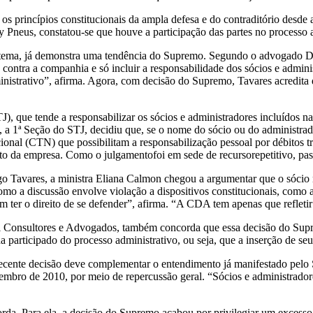
s princípios constitucionais da ampla defesa e do contraditório desde a
Pneus, constatou-se que houve a participação das partes no processo ad
e o tema, já demonstra uma tendência do Supremo. Segundo o advogado 
 contra a companhia e só incluir a responsabilidade dos sócios e admin
ministrativo”, afirma. Agora, com decisão do Supremo, Tavares acredita 
TJ), que tende a responsabilizar os sócios e administradores incluídos n
, a 1ª Seção do STJ, decidiu que, se o nome do sócio ou do administrado
ional (CTN) que possibilitam a responsabilização pessoal por débitos t
tuto da empresa. Como o julgamentofoi em sede de recursorepetitivo, pas
 Tavares, a ministra Eliana Calmon chegou a argumentar que o sócio nã
mo a discussão envolve violação a dispositivos constitucionais, como am
 ter o direito de se defender”, afirma. “A CDA tem apenas que refletir
 Consultores e Advogados, também concorda que essa decisão do Supre
a participado do processo administrativo, ou seja, que a inserção de se
ecente decisão deve complementar o entendimento já manifestado pelo S
mbro de 2010, por meio de repercussão geral. “Sócios e administradore
orda. Para ela, a decisão do Supremo acabou por privilegiar um excesso