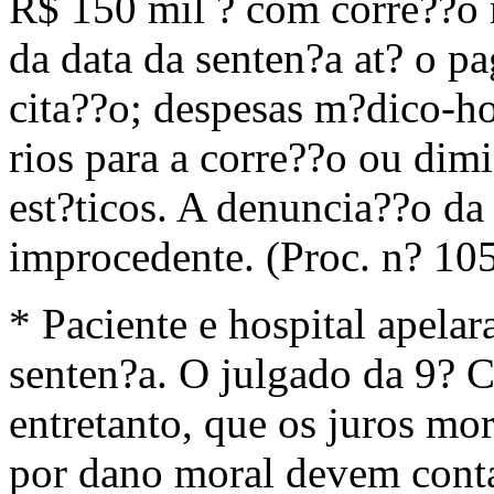
R$ 150 mil ? com corre??o 
da data da senten?a at? o p
cita??o; despesas m?dico-ho
rios para a corre??o ou dim
est?ticos. A denuncia??o da 
improcedente. (Proc. n? 1
* Paciente e hospital apel
senten?a. O julgado da 9? 
entretanto, que os juros mor
por dano moral devem cont