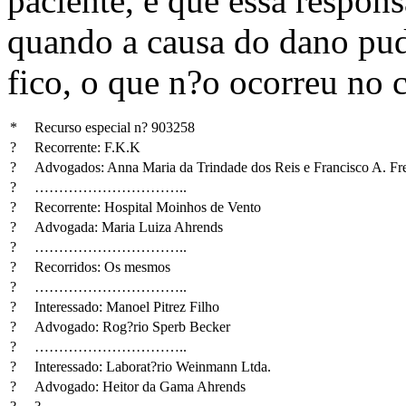
paciente, e que essa respons
quando a causa do dano pude
fico, o que n?o ocorreu no 
*
Recurso especial n? 903258
?
Recorrente: F.K.K
?
Advogados: Anna Maria da Trindade dos Reis e Francisco A. Fr
?
…………………………..
?
Recorrente: Hospital Moinhos de Vento
?
Advogada: Maria Luiza Ahrends
?
…………………………..
?
Recorridos: Os mesmos
?
…………………………..
?
Interessado: Manoel Pitrez Filho
?
Advogado: Rog?rio Sperb Becker
?
…………………………..
?
Interessado: Laborat?rio Weinmann Ltda.
?
Advogado: Heitor da Gama Ahrends